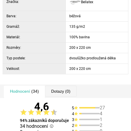
Značka:
Bellatex
Barva:
béžová
Gramáž:
135 g/m2
Materiál:
100% bavlna
Rozměry:
200 x 220 cm
Typ postele:
dvoulůžko prodloužená délka
Velikost:
200 x 220 cm
Hodnocení
(34)
Dotazy
(0)
4,6
27
5
4
4
1
3
94% zákazníků doporučuje
2
2
34 hodnocení