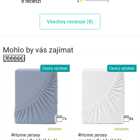
0
1
8 recenzí
Všechny recenze (8)
Mohlo by vás zajímat
Previous
k
Český výrobek
Český výrobek
7x
8x
skladem
skladem
4Home jersey
4Home jersey