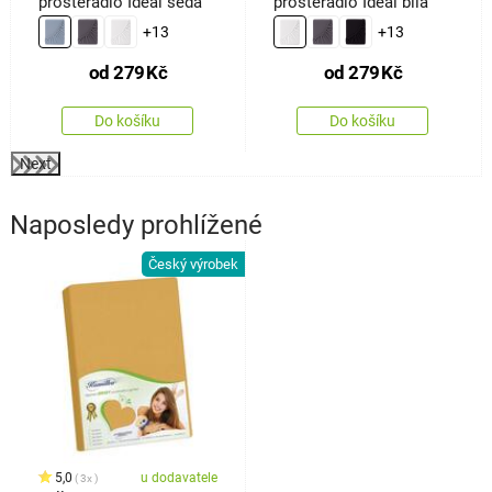
prostěradlo Ideál šedá
prostěradlo Ideál bílá
+13
+13
od
279
Kč
od
279
Kč
Do košíku
Do košíku
Next
Naposledy prohlížené
Český výrobek
5,0
u dodavatele
3x