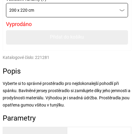
200 x 220 cm
Vyprodáno
Přidat do košíku
Katalogové číslo:
221281
Popis
Vyberte si to správné prostěradlo pro nejdokonalejší pohodlí při
spánku. Bavlněné jersey prostěradlo si zamilujete díky jeho jemnosti a
prodyšnosti materiálu. Výhodou je i snadná údržba. Prostěradla jsou
opatřena gumou všitou v tunýlku.
Parametry