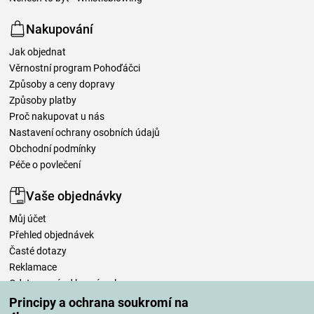
Nakupování
Jak objednat
Věrnostní program Pohoďáčci
Způsoby a ceny dopravy
Způsoby platby
Proč nakupovat u nás
Nastavení ochrany osobních údajů
Obchodní podmínky
Péče o povlečení
Vaše objednávky
Můj účet
Přehled objednávek
Časté dotazy
Reklamace
Odstoupení od kupní smlouvy
Pravidla zpracování recenzí
Principy a ochrana soukromí na