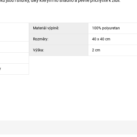
ku jsou i šňůrky, díky kterým ho snadno a pevně přichytíte k židli.
Materiál výplně:
100% polyuretan
Rozměry:
40 x 40 cm
Výška:
2 cm
r