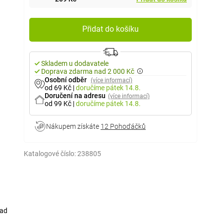
Přidat do košíku
Skladem u dodavatele
Doprava zdarma nad 2 000 Kč
Osobní odběr
(více informací)
od 69 Kč
|
doručíme
pátek 14.8.
Doručení na adresu
(více informací)
od 99 Kč
|
doručíme
pátek 14.8.
Nákupem získáte
12 Pohoďáčků
Katalogové číslo:
238805
lad