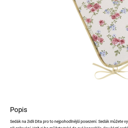
Popis
Sedák na židli Dita pro to nejpohodlnější posezení. Sedák můžete vyu