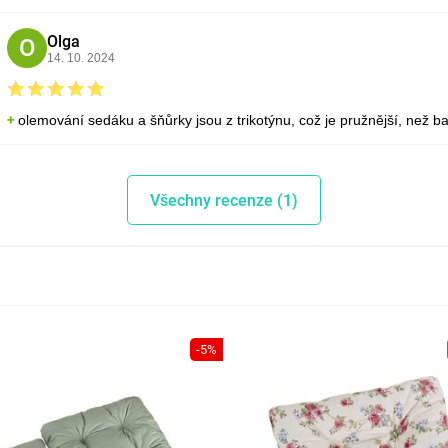
Olga
O
14. 10. 2024
olemování sedáku a šňůrky jsou z trikotýnu, což je pružnější, než 
Všechny recenze (1)
-5%