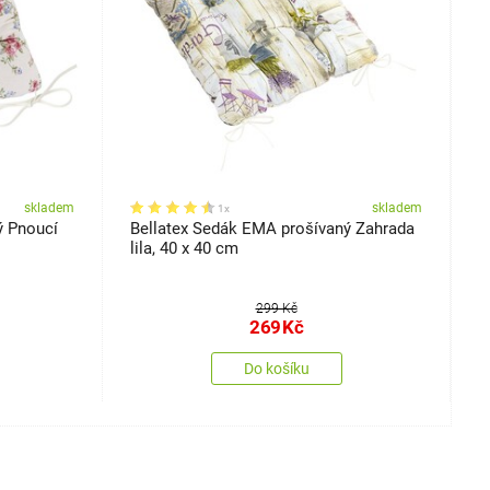
skladem
skladem
1x
ý Pnoucí
Bellatex Sedák EMA prošívaný Zahrada
B
lila, 40 x 40 cm
r
299 Kč
269
Kč
Do košíku