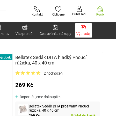
Přihlášení
Kontakt
Oblíbené
Košík
 zdraví
Vše pro děti
Cestování a nákupy
Výprodej
Bellatex Sedák DITA hladký Pnoucí
výrobek
růžička, 40 x 40 cm
2 hodnocení
269 Kč
Doporučujeme dokoupit
Bellatex Sedák DITA prošívaný Pnoucí
růžička, 40 x 40 cm
269 Kč
Přidat do košíku