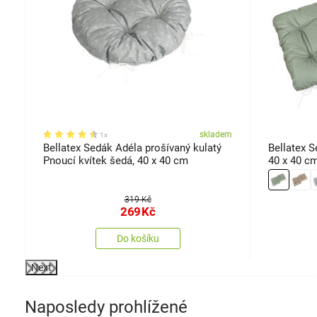
em
skladem
1x
Bellatex Sedák Adéla prošívaný kulatý
Bellatex S
Pnoucí kvítek šedá, 40 x 40 cm
40 x 40 cm
319 Kč
269
Kč
Do košíku
Next
Naposledy prohlížené