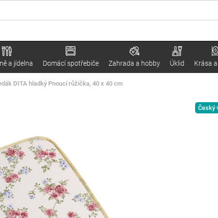
ě a jídelna
Domácí spotřebiče
Zahrada a hobby
Úklid
Krása a
edák DITA hladký Pnoucí růžička, 40 x 40 cm
Český 