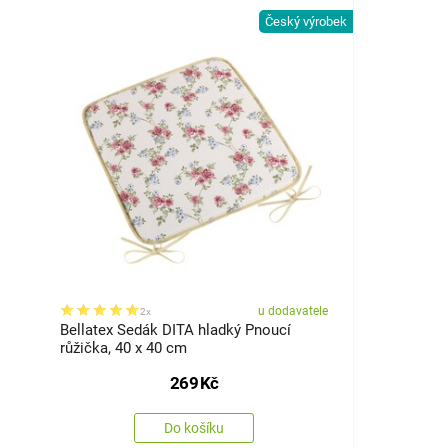
Český výrobek
u dodavatele
2x
Bellatex Sedák DITA hladký Pnoucí
růžička, 40 x 40 cm
269
Kč
Do košíku