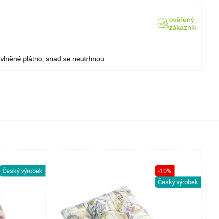
ověřený
zákazník
bavlněné plátno, snad se neutrhnou
Český výrobek
-10%
Český výrobek