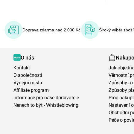
Doprava zdarma nad 2 000 Kč
Široký výběr zbož
O nás
Nakupo
Kontakt
Jak objedna
O společnosti
Věrnostní 
Výdejní místa
Způsoby a 
Affiliate program
Způsoby pl
Informace pro naše dodavatele
Proč nakupo
Nenech to být - Whistleblowing
Nastavení o
Obchodní p
Péče o povl