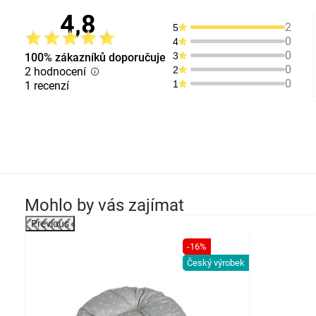
4,8
2
5
0
4
0
3
100% zákazníků doporučuje
0
2
2 hodnocení
0
1
1 recenzí
Mohlo by vás zajímat
Previous
-16%
Český výrobek