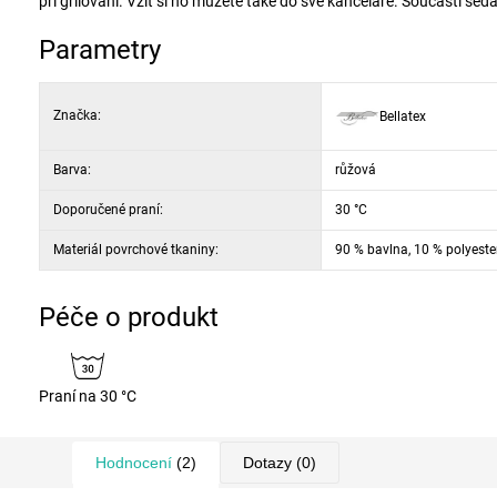
při grilování. Vzít si ho můžete také do své kanceláře. Součástí sedá
Parametry
Značka:
Bellatex
Barva:
růžová
Doporučené praní:
30 °C
Materiál povrchové tkaniny:
90 % bavlna, 10 % polyeste
Péče o produkt
Praní na 30 °C
Hodnocení
(2)
Dotazy
(0)