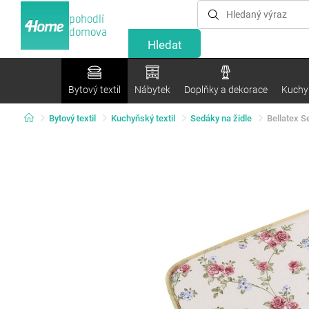
pohodlí
domova
Bytový textil
Nábytek
Doplňky a dekorace
Kuchyn
Bytový textil
Kuchyňský textil
Sedáky na židle
Bellatex S