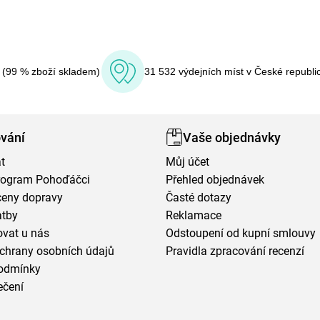
í (99 % zboží skladem)
31 532 výdejních míst v České republi
vání
Vaše objednávky
t
Můj účet
program Pohoďáčci
Přehled objednávek
ceny dopravy
Časté dotazy
atby
Reklamace
vat u nás
Odstoupení od kupní smlouvy
chrany osobních údajů
Pravidla zpracování recenzí
odmínky
ečení