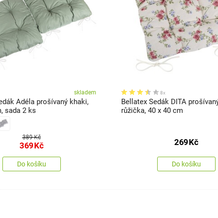
skladem
8x
edák Adéla prošívaný khaki,
Bellatex Sedák DITA prošívan
, sada 2 ks
růžička, 40 x 40 cm
389 Kč
269
Kč
369
Kč
Do košíku
Do košíku