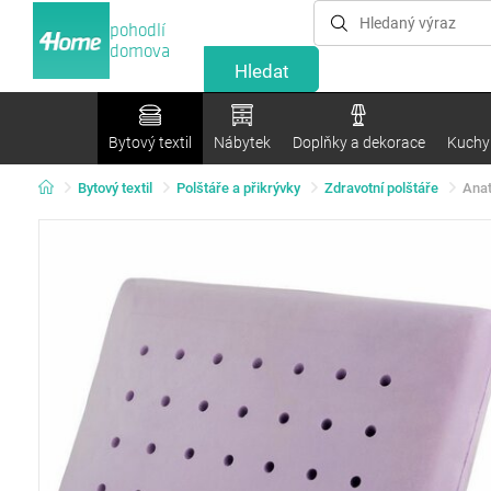
pohodlí
domova
Bytový textil
Nábytek
Doplňky a dekorace
Kuchyn
Bytový textil
Polštáře a přikrývky
Zdravotní polštáře
Anat