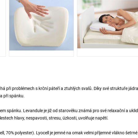
 při problémech s krční páteří a ztuhlých svalů. Díky své struktuře jádra
ma při spánku.
m spánku. Levandule je již od starověku známá pro své relaxační a uklid
stech hlavy, nespavosti, stresu, úzkosti, uvolňuje napětí.
l, 70% polyester). Lyocell je jemné na omak velmi příjemné vlákno šetrné