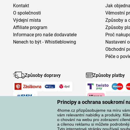
Kontakt
Jak objedna
O společnosti
Věrnostní 
Výdejní místa
Způsoby a 
Affiliate program
Způsoby pl
Informace pro naše dodavatele
Proč nakupo
Nenech to být - Whistleblowing
Nastavení o
Obchodní p
Péče o povl
Způsoby dopravy
Způsoby platby
Principy a ochrana soukromí 
4home.cz přizpůsobujeme na míru vám.
vám relevantní nabídky a produkty. Kli
o chování na webu pro zobrazení cílené 
a cílenou reklamu si můžete podrobněji
Ochrana osobních údajů
O souborech cookies
Tyto internetové stránky používají soub