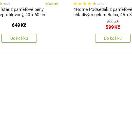
skladem
937x
397x
štář z paměťové pěny
4Home Podsedák z paměťové
profilovaný, 40 x 60 cm
chladivým gelem Relax, 45 x 
699 Kč
649
Kč
599
Kč
Do košíku
Do košíku