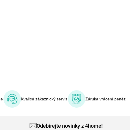
ce
Kvalitní zákaznický servis
Záruka vrácení peněz
Odebírejte novinky z 4home!