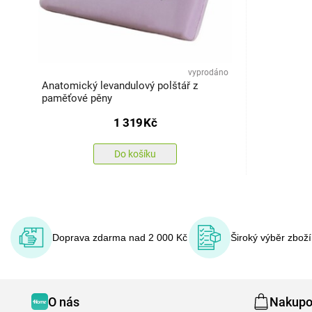
vyprodáno
Anatomický levandulový polštář z
paměťové pěny
1 319
Kč
Do košíku
Doprava zdarma nad 2 000 Kč
Široký výběr zbož
O nás
Nakupo