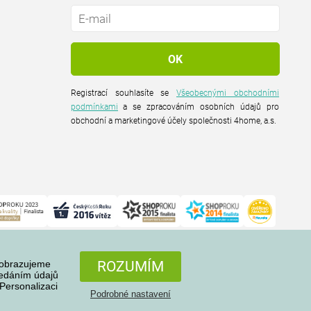
Registrací souhlasíte se
Všeobecnými obchodními
podmínkami
a se zpracováním osobních údajů pro
obchodní a marketingové účely společnosti 4home, a.s.
zobrazujeme
ROZUMÍM
ředáním údajů
Personalizaci
Podrobné nastavení
Všechna práva vyhrazena © 2004-2026 4home, a.s.