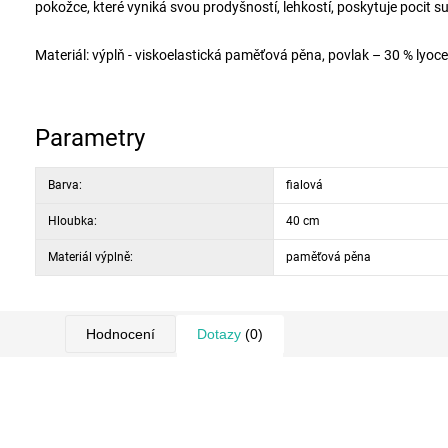
pokožce, které vyniká svou prodyšností, lehkostí, poskytuje pocit su
Materiál: výplň - viskoelastická paměťová pěna, povlak – 30 % lyocel
Parametry
Barva:
fialová
Hloubka:
40 cm
Materiál výplně:
paměťová pěna
Hodnocení
Dotazy
(0)