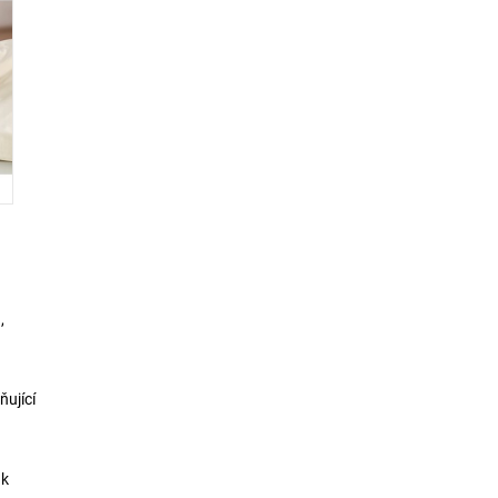
,
ňující
 k