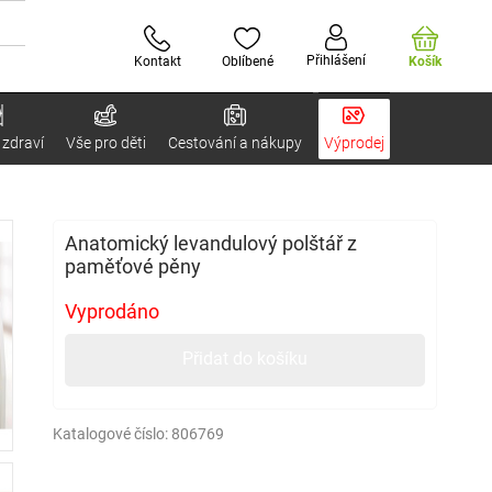
Přihlášení
Kontakt
Oblíbené
Košík
 zdraví
Vše pro děti
Cestování a nákupy
Výprodej
Anatomický levandulový polštář z
paměťové pěny
Vyprodáno
Přidat do košíku
Katalogové číslo:
806769