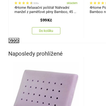
em
skladem
308x
a
4Home Relaxační polštář Náhradní
4Home Pol
manžel z paměťové pěny Bamboo, 45 x
Bamboo ne
120 cm
599
Kč
Do košíku
Next
Naposledy prohlížené