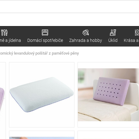
ě a jídelna
Domácí spotřebiče
Zahrada a hobby
Úklid
Krása a
omický levandulový polštář z paměťové pěny