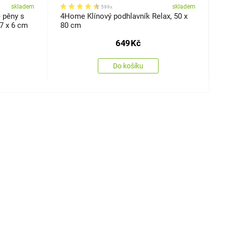
skladem
skladem
599x
 pěny s
4Home Klínový podhlavník Relax, 50 x
4
37 x 6 cm
80 cm
B
649
Kč
Do košíku