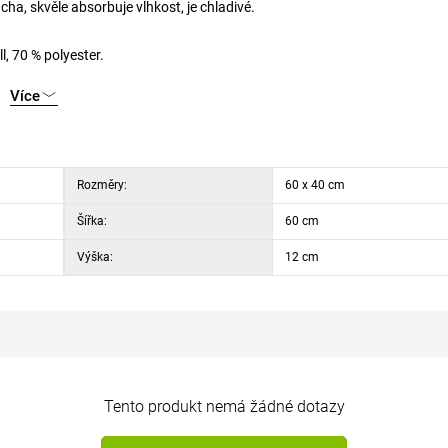
cha, skvěle absorbuje vlhkost, je chladivé.
l, 70 % polyester.
Více
Rozměry:
60 x 40 cm
Šířka:
60 cm
Výška:
12 cm
Tento produkt nemá žádné dotazy