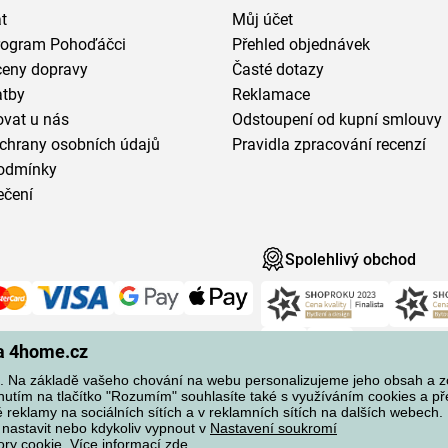
t
Můj účet
program Pohoďáčci
Přehled objednávek
ceny dopravy
Časté dotazy
atby
Reklamace
vat u nás
Odstoupení od kupní smlouvy
chrany osobních údajů
Pravidla zpracování recenzí
odmínky
ečení
Spolehlivý obchod
na 4home.cz
 Na základě vašeho chování na webu personalizujeme jeho obsah a 
knutím na tlačítko "Rozumím" souhlasíte také s využíváním cookies a p
reklamy na sociálních sítích a v reklamních sítích na dalších webech. 
 nastavit nebo kdykoliv vypnout v
Nastavení soukromí
ory cookie. Více informací
zde
.