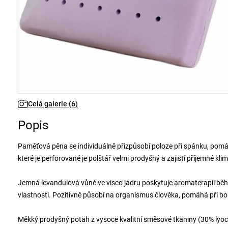
Celá galerie (6)
Popis
Paměťová pěna se individuálně přizpůsobí poloze při spánku, pomáhá
které je perforované je polštář velmi prodyšný a zajistí příjemné kli
Jemná levandulová vůně ve visco jádru poskytuje aromaterapii běhe
vlastnosti. Pozitivně působí na organismus člověka, pomáhá při bole
Měkký prodyšný potah z vysoce kvalitní směsové tkaniny (30% lyocel