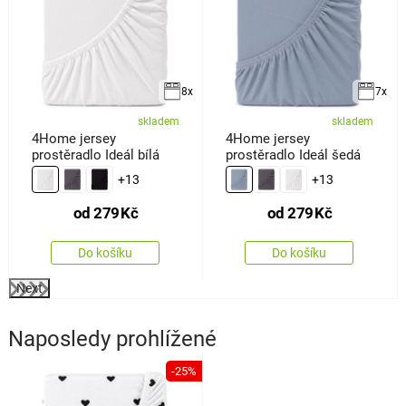
8x
7x
skladem
skladem
4Home jersey
4Home jersey
prostěradlo Ideál bílá
prostěradlo Ideál šedá
+13
+13
od
279
Kč
od
279
Kč
Do košíku
Do košíku
Next
Naposledy prohlížené
-25%