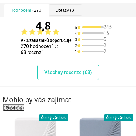
Hodnocení
(270)
Dotazy
(3)
4,8
245
5
16
4
5
3
97% zákazníků doporučuje
2
2
270 hodnocení
2
1
63 recenzí
Všechny recenze (63)
Mohlo by vás zajímat
Previous
k
Český výrobek
Český výrobek