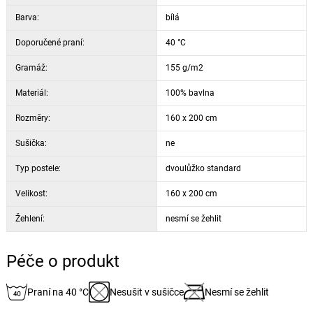
syntetických příměsí. Disponuje výjimečnou měkkostí, hebkostí,
vysokou savostí a prodyšností.
Barva:
bílá
Doporučené praní:
40 °C
Vhodné na výšku matrace do 25 cm.
Gramáž:
155 g/m2
Materiál:
100% bavlna
Rozměry:
160 x 200 cm
Sušička:
ne
Typ postele:
dvoulůžko standard
Velikost:
160 x 200 cm
Žehlení:
nesmí se žehlit
Péče o produkt
Praní na 40 °C
Nesušit v sušičce
Nesmí se žehlit