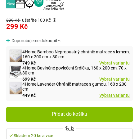
STANDARD
100
2015OK0932
Alcoy (Alicante)
399 Kč
ušetříte 100 Kč
299 Kč
Doporučujeme dokoupit
4Home Bamboo Nepropustný chránič matrace s lemem,
160 x 200 cm + 30 cm
749 Kč
Vybrat variantu
4Home Bavlněné povlečení Srdíčka, 160 x 200 cm, 70 x
80 cm
699 Kč
Vybrat variantu
4Home Lavender Chránič matrace s gumou, 160 x 200
cm
449 Kč
Vybrat variantu
Přidat do košíku
Skladem 20 ks a více