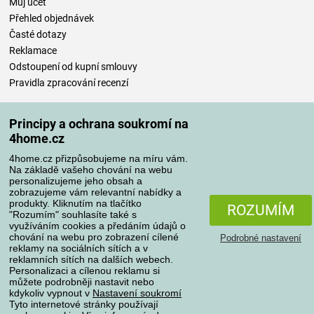
Můj účet
Přehled objednávek
Časté dotazy
Reklamace
Odstoupení od kupní smlouvy
Pravidla zpracování recenzí
Způsoby dopravy
Principy a ochrana soukromí na
4home.cz
4home.cz přizpůsobujeme na míru vám.
Způsoby platby
Na základě vašeho chování na webu
personalizujeme jeho obsah a
zobrazujeme vám relevantní nabídky a
produkty. Kliknutím na tlačítko
ROZUMÍM
"Rozumím" souhlasíte také s
Spolehlivý obchod
využíváním cookies a předáním údajů o
chování na webu pro zobrazení cílené
Podrobné nastavení
reklamy na sociálních sítích a v
reklamních sítích na dalších webech.
Personalizaci a cílenou reklamu si
můžete podrobněji nastavit nebo
kdykoliv vypnout v
Nastavení soukromí
Tyto internetové stránky používají