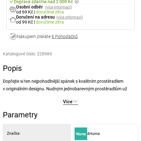
Doprava zdarma nad 2 000 Kč
Osobní odběr
(více informací)
od 69 Kč
|
doručíme
zítra
Doručení na adresu
(více informací)
od 99 Kč
|
doručíme
zítra
Nákupem získáte
6 Pohoďáčků
Katalogové číslo:
228989
Popis
Dopřejte si ten nejpohodlnější spánek s kvalitním prostěradlem
v originálním designu. Nudným jednobarevným prostěradlům už
odzvonilo, oživte svou postel jemným vzorem srdíček. Napínací jersey
Více
prostěradlo z kvalitní bavlny se díky gumě po obvodu skvěle
přizpůsobí vaší matraci a zaručí vám tak pohodlný spánek.
Parametry
Jersey je díky technologii výroby jemnější a pružnější než klasická
Značka:
4Home
bavlna, což umožňuje výrobu napínacích prostěradel bez