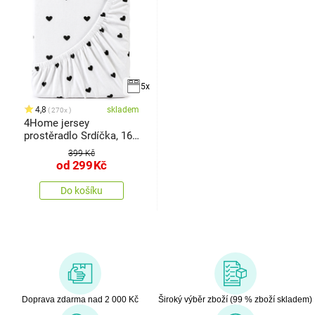
5x
4,8
skladem
270x
4Home jersey
prostěradlo Srdíčka, 160
x 200 cm
399 Kč
od
299
Kč
Do košíku
Doprava zdarma nad 2 000 Kč
Široký výběr zboží (99 % zboží skladem)